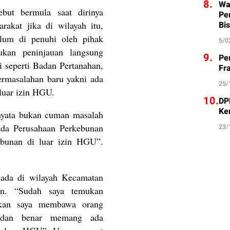
8.
Wa
but bermula saat dirinya
Pe
Bis
akat jika di wilayah itu,
lum di penuhi oleh pihak
5/0
ukan peninjauan langsung
9.
Pe
 seperti Badan Pertanahan,
Fr
rmasalahan baru yakni ada
25/
luar izin HGU.
10.
DP
Ke
rnyata bukan cuman masalah
ada Perusahaan Perkebunan
23/
bunan di luar izin HGU”.
t ada di wilayah Kecamatan
ran. “Sudah saya temukan
ahkan saya membawa orang
 dan benar memang ada