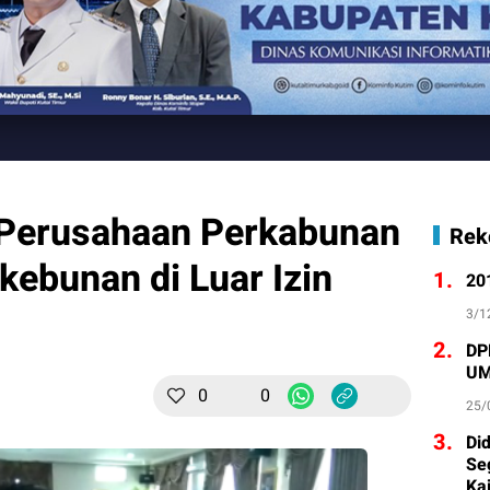
 Perusahaan Perkabunan
Rek
kebunan di Luar Izin
1.
20
3/1
2.
DP
UM
0
0
25/
3.
Di
Se
Ka