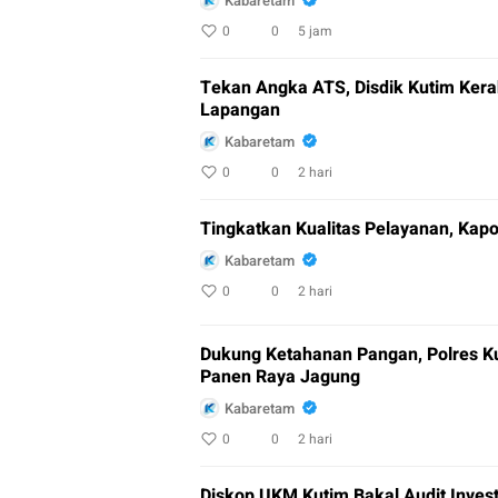
Kabaretam
0
0
5 jam
Tekan Angka ATS, Disdik Kutim Kera
Lapangan
Kabaretam
0
0
2 hari
Tingkatkan Kualitas Pelayanan, Kap
Kabaretam
0
0
2 hari
Dukung Ketahanan Pangan, Polres Ku
Panen Raya Jagung
Kabaretam
0
0
2 hari
Diskop UKM Kutim Bakal Audit Invest