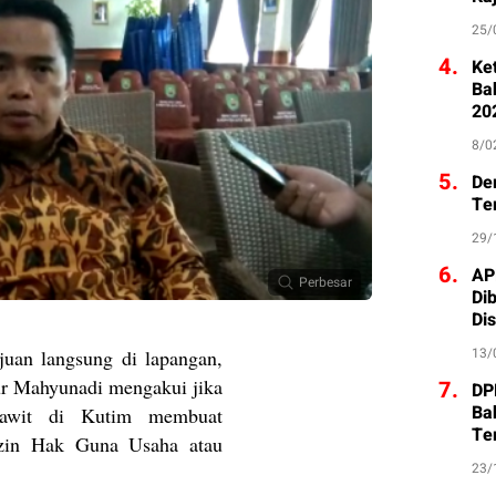
25/
4.
Ke
Ba
20
8/0
5.
De
Te
29/
6.
AP
Perbesar
Di
Di
13/
uan langsung di lapangan,
 Mahyunadi mengakui jika
7.
DP
Ba
sawit di Kutim membuat
Te
izin Hak Guna Usaha atau
23/