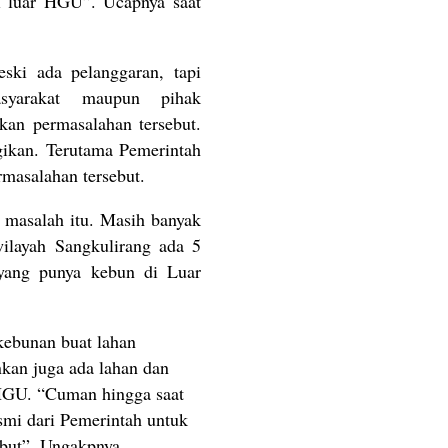
 luar HGU”. Ucapnya saat
ski ada pelanggaran, tapi
syarakat maupun pihak
kan permasalahan tersebut.
gikan. Terutama Pemerintah
rmasalahan tersebut.
n masalah itu. Masih banyak
 wilayah Sangkulirang ada 5
yang punya kebun di Luar
rkebunan buat lahan
nkan juga ada lahan dan
HGU. “Cuman hingga saat
esmi dari Pemerintah untuk
ebut”. Ungakpnya