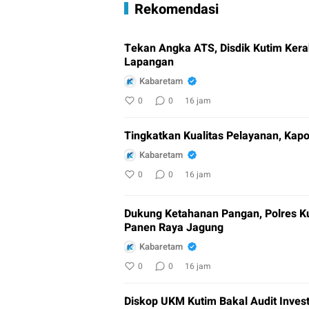
Rekomendasi
Tekan Angka ATS, Disdik Kutim Kera
Lapangan
Kabaretam
0
0
16 jam
Tingkatkan Kualitas Pelayanan, Kap
Kabaretam
0
0
16 jam
Dukung Ketahanan Pangan, Polres Ku
Panen Raya Jagung
Kabaretam
0
0
16 jam
Diskop UKM Kutim Bakal Audit Invest