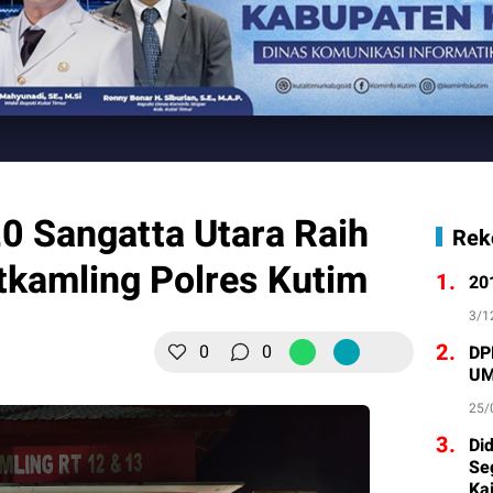
0 Sangatta Utara Raih
Rek
tkamling Polres Kutim
1.
20
3/1
2.
0
0
DP
UM
25/
3.
Di
Se
Ka