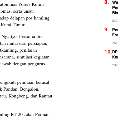
8.
Wa
Satbinmas Polres Kutim
Pe
bmas, serta unsur
Bis
hadap delapan pos kamling
5/0
 Kutai Timur.
9.
Pe
Fr
Ngatiyo, bersama tim
tan mulai dari persiapan,
25/
tkamling, penilaian
10.
DP
asarana, simulasi kegiatan
Ke
a jawab dengan pengurus
23/
ngikuti penilaian berasal
uk Pandan, Bengalon,
hau, Kongbeng, dan Rantau
mling RT 20 Jalan Permai,