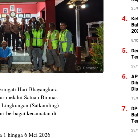
25/
4.
Ke
Ba
20
8/0
5.
De
Te
29/
Perbesar
6.
AP
Di
Di
ngati Hari Bhayangkara
ur melalui Satuan Binmas
13/
Lingkungan (Satkamling)
7.
DP
ari berbagai kecamatan di
Ba
Te
23/
da 1 hingga 6 Mei 2026