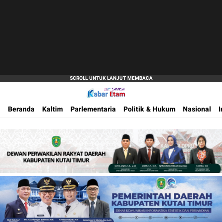
Akurat dan Terpercaya
Kabar Etam
Beranda
Kaltim
Parlementaria
Politik & Hukum
Nasional
I