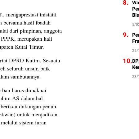
8.
Wa
Pe
 mengapresiasi inisiatif
Bis
n bersama hasil ibadah
5/0
ulai dari pimpinan, anggota
9.
Pe
n PPPK, merupakan kali
Fr
bupaten Kutai Timur.
25/
10.
tariat DPRD Kutim. Sesuatu
DP
Ke
leh seluruh unsur, baik
dalam sambutannya.
23/
rban harus dimaknai
rahim AS dalam hal
mberikan dukungan penuh
Sekwan) untuk menjadikan
 melalui sistem iuran