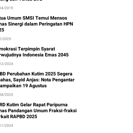
04/2019
tua Umum SMSI Temui Mensos
has Sinergi dalam Peringatan HPN
25
2/2025
mokrasi Terpimpin Syarat
rwujudnya Indonesia Emas 2045
12/2024
BD Perubahan Kutim 2025 Segera
bahas, Sayid Anjas: Nota Pengantar
sampaikan 19 Agustus
08/2025
RD Kutim Gelar Rapat Paripurna
has Pandangan Umum Fraksi-fraksi
rkait RAPBD 2025
11/2024