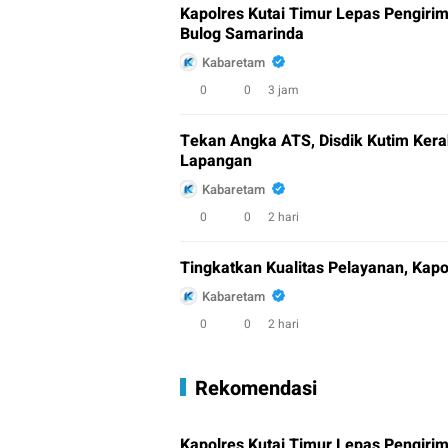
Kapolres Kutai Timur Lepas Pengiri
Bulog Samarinda
Kabaretam
0
0
3 jam
Tekan Angka ATS, Disdik Kutim Kera
Lapangan
Kabaretam
0
0
2 hari
Tingkatkan Kualitas Pelayanan, Kap
Kabaretam
0
0
2 hari
Rekomendasi
Kapolres Kutai Timur Lepas Pengiri