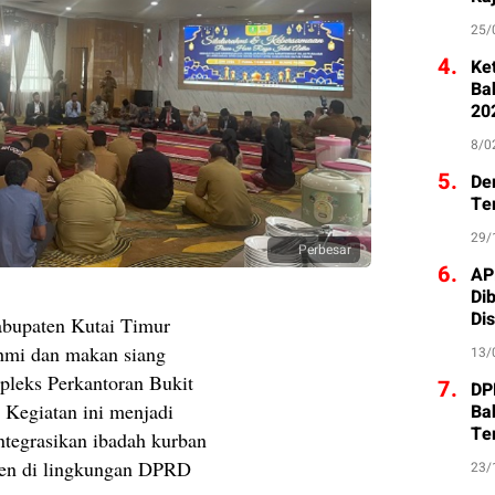
25/
4.
Ke
Ba
20
8/0
5.
De
Te
29/
Perbesar
6.
AP
Di
Di
upaten Kutai Timur
ahmi dan makan siang
13/
pleks Perkantoran Bukit
7.
DP
. Kegiatan ini menjadi
Ba
Te
tegrasikan ibadah kurban
men di lingkungan DPRD
23/