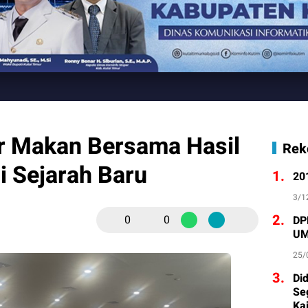
r Makan Bersama Hasil
Rek
i Sejarah Baru
1.
20
3/1
2.
0
0
DP
UM
25/
3.
Di
Se
Ka