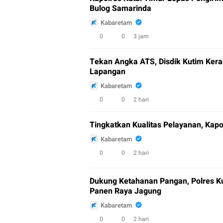
Bulog Samarinda
Kabaretam
0
0
3 jam
Tekan Angka ATS, Disdik Kutim Kera
Lapangan
Kabaretam
0
0
2 hari
Tingkatkan Kualitas Pelayanan, Kap
Kabaretam
0
0
2 hari
Dukung Ketahanan Pangan, Polres Ku
Panen Raya Jagung
Kabaretam
0
0
2 hari