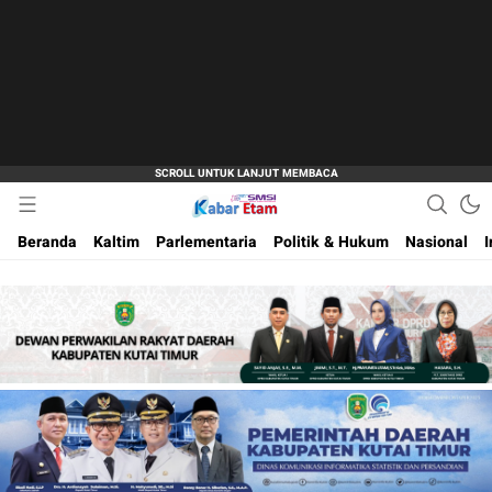
Akurat dan Terpercaya
Kabar Etam
Beranda
Kaltim
Parlementaria
Politik & Hukum
Nasional
I