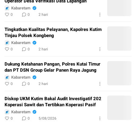
Operator Desa Verifikasi Data Lapangan
Kabaretam
0
0
2 hari
Tingkatkan Kualitas Pelayanan, Kapolres Kutim
Tinjau Polsek Kongbeng
Kabaretam
0
0
2 hari
Dukung Ketahanan Pangan, Polres Kutai Timur
dan PT DSN Group Gelar Panen Raya Jagung
Kabaretam
0
0
2 hari
Diskop UKM Kutim Bakal Audit Investigatif 202
Koperasi Sawit dan Tertibkan Koperasi Pasif
Kabaretam
0
0
5/08/2026