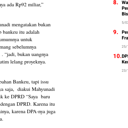
8.
Wa
nya ada Rp92 miliar,”
Pe
Bis
5/0
unadi mengatakan bukan
9.
b bankeu itu adalah
Pe
Fr
a umumnya untuk
emang sebelumnya
25/
 . “jadi, bukan uangnya
10.
DP
utim lelang proyeknya.
Ke
23/
ahan Bankeu, tapi issu
ya saja, diakui Mahyunadi
asuk ke DPRD “Saya baru
 dengan DPRD. Karena itu
inya, karena DPA-nya juga
a.