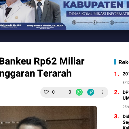
Bankeu Rp62 Miliar
Rek
Anggaran Terarah
1.
20
3/1
2.
0
0
DP
UM
25/
3.
Di
Se
Ka