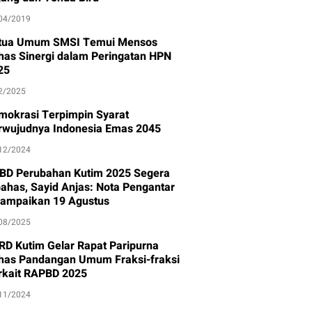
04/2019
tua Umum SMSI Temui Mensos
has Sinergi dalam Peringatan HPN
25
2/2025
mokrasi Terpimpin Syarat
rwujudnya Indonesia Emas 2045
12/2024
BD Perubahan Kutim 2025 Segera
bahas, Sayid Anjas: Nota Pengantar
sampaikan 19 Agustus
08/2025
RD Kutim Gelar Rapat Paripurna
has Pandangan Umum Fraksi-fraksi
rkait RAPBD 2025
11/2024