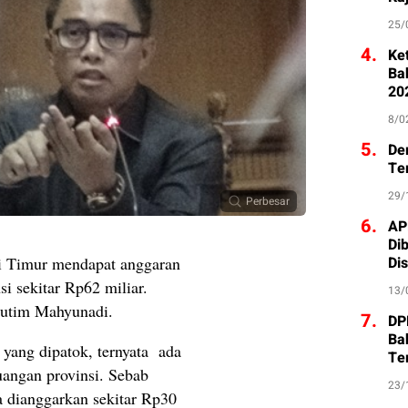
25/
4.
Ke
Ba
20
8/0
5.
De
Te
29/
Perbesar
6.
AP
Di
Di
 Timur mendapat anggaran
i sekitar Rp62 miliar.
13/
utim Mahyunadi.
7.
DP
Ba
ang dipatok, ternyata ada
Te
uangan provinsi. Sebab
23/
dianggarkan sekitar Rp30