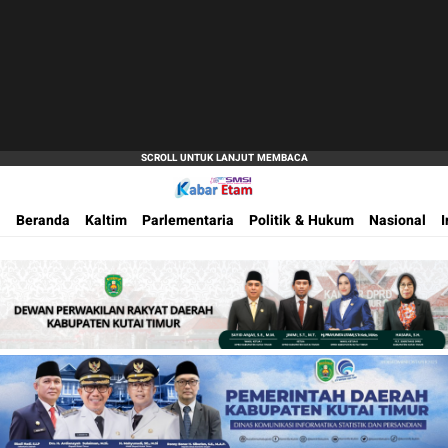
Akurat dan Terpercaya
Kabar Etam
Beranda
Kaltim
Parlementaria
Politik & Hukum
Nasional
I