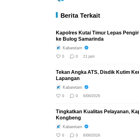
Berita Terkait
Kapolres Kutai Timur Lepas Pengi
ke Bulog Samarinda
Kabaretam
0
0
21 jam
Tekan Angka ATS, Disdik Kutim Ker
Lapangan
Kabaretam
0
0
6/08/2026
Tingkatkan Kualitas Pelayanan, Ka
Kongbeng
Kabaretam
0
0
6/08/2026