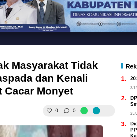
ak Masyarakat Tidak
Rek
aspada dan Kenali
1.
20
it Cacar Monyet
3/1
2.
DP
Se
0
0
25/
3.
Di
PP
Ka