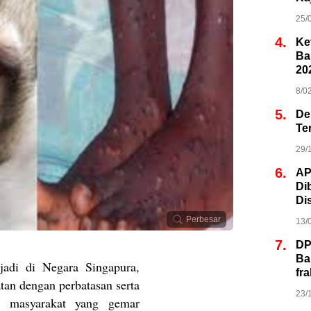
25/
4.
Ke
Ba
20
8/0
5.
De
Te
29/
6.
AP
Di
Di
Perbesar
13/
7.
DP
Ba
jadi di Negara Singapura,
fr
tan dengan perbatasan serta
23/
as masyarakat yang gemar