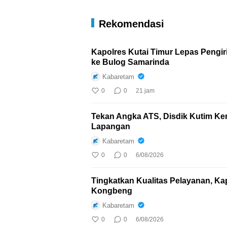
Rekomendasi
Kapolres Kutai Timur Lepas Pengi
ke Bulog Samarinda
Kabaretam
0
0
21 jam
Tekan Angka ATS, Disdik Kutim Ker
Lapangan
Kabaretam
0
0
6/08/2026
Tingkatkan Kualitas Pelayanan, Ka
Kongbeng
Kabaretam
0
0
6/08/2026