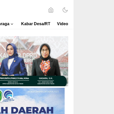
hraga
Kabar Desa/RT
Video