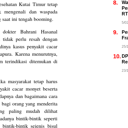
8.
Wa
esehatan Kutai Timur tetap
Pe
k mengenali dan waspada
RT
g saat ini tengah booming.
5/0
 dokter Bahrani Hasanal
9.
Pe
Fr
 tidak perlu resah dengan
adinya kasus penyakit cacar
25/
gapura. Karena menurutnya,
10.
DP
m terindikasi ditemukan di
Re
23/
ka masyarakat tetap harus
akit cacar monyet beserta
idapnya dan bagaimana cara
i bagi orang yang menderita
ng paling mudah dilihat
danya bintik-bintik seperti
bintik-bintik sejenis bisul