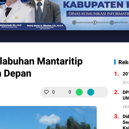
abuhan Mantaritip
Rek
n Depan
1.
20
3/1
2.
0
0
DP
UM
25/
3.
Di
Se
Ka