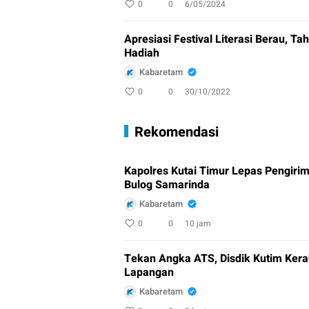
0
0
6/05/2024
Apresiasi Festival Literasi Berau, T
Hadiah
Kabaretam
0
0
30/10/2022
Rekomendasi
Kapolres Kutai Timur Lepas Pengiri
Bulog Samarinda
Kabaretam
0
0
10 jam
Tekan Angka ATS, Disdik Kutim Kera
Lapangan
Kabaretam