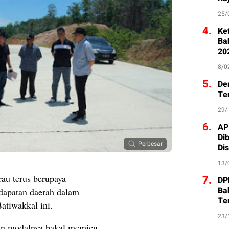
25/
4.
Ke
Ba
20
8/0
5.
De
Te
29/
6.
AP
Di
Perbesar
Di
13/
au terus berupaya
7.
DP
Ba
apatan daerah dalam
Te
tiwakkal ini.
23/
an modalnya bakal memicu