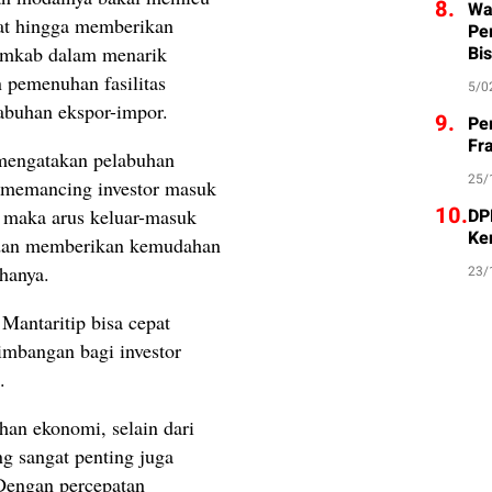
8.
Wa
pat hingga memberikan
Pe
Bis
emkab dalam menarik
n pemenuhan fasilitas
5/0
abuhan ekspor-impor.
9.
Pe
Fr
mengatakan pelabuhan
25/
memancing investor masuk
10.
DP
 maka arus keluar-masuk
Ke
t dan memberikan kemudahan
hanya.
23/
 Mantaritip bisa cepat
timbangan bagi investor
.
han ekonomi, selain dari
ng sangat penting juga
Dengan percepatan