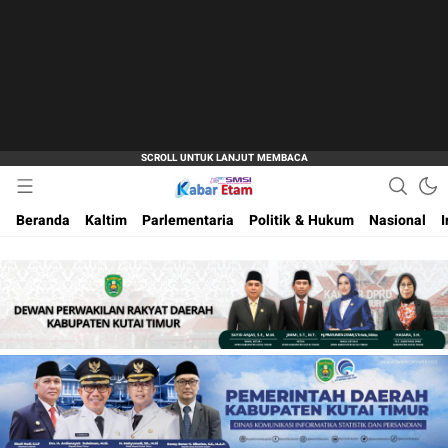
Akurat dan Terpercaya
Kabar Etam
Beranda
Kaltim
Parlementaria
Politik & Hukum
Nasional
I