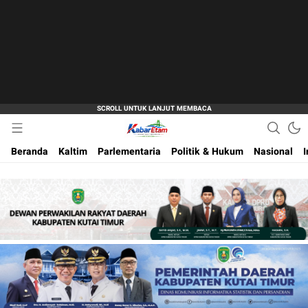
Akurat dan Terpercaya
Kabar Etam
Beranda
Kaltim
Parlementaria
Politik & Hukum
Nasional
I