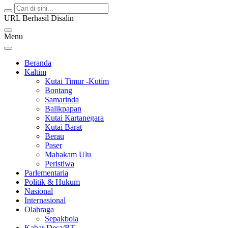
URL Berhasil Disalin
Menu
Beranda
Kaltim
Kutai Timur -Kutim
Bontang
Samarinda
Balikpapan
Kutai Kartanegara
Kutai Barat
Berau
Paser
Mahakam Ulu
Peristiwa
Parlementaria
Politik & Hukum
Nasional
Internasional
Olahraga
Sepakbola
Kabar Desa/RT