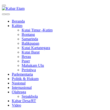
Kabar Etam
Akurat dan Terpercaya
Beranda
Kaltim
Kutai Timur -Kutim
Bontang
Samarinda
Balikpapan
Kutai Kartanegara
Kutai Barat
Berau
Paser
Mahakam Ulu
Peristiwa
Parlementaria
Politik & Hukum
Nasional
Internasional
Olahraga
Sepakbola
Kabar Desa/RT
Video