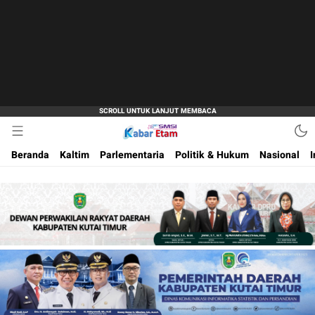
Akurat dan Terpercaya
Kabar Etam
Beranda
Kaltim
Parlementaria
Politik & Hukum
Nasional
I