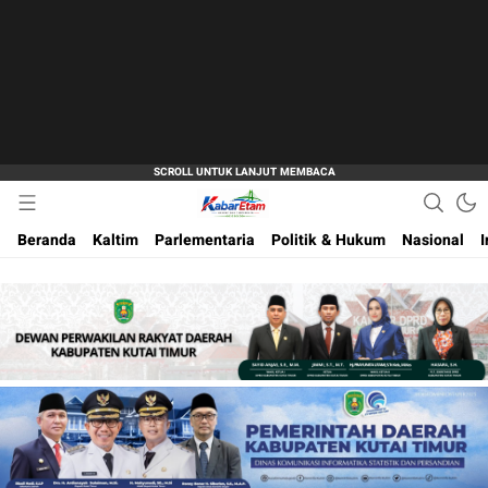
Akurat dan Terpercaya
Kabar Etam
Beranda
Kaltim
Parlementaria
Politik & Hukum
Nasional
I