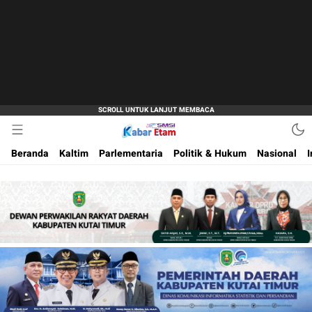
Akurat dan Terpercaya
Kabar Etam
Beranda
Kaltim
Parlementaria
Politik & Hukum
Nasional
I