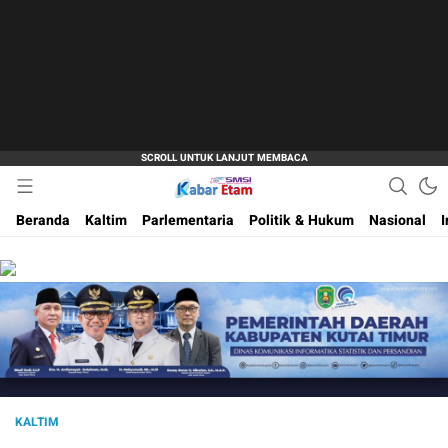
Akurat dan Terpercaya
Kabar Etam
Beranda
Kaltim
Parlementaria
Politik & Hukum
Nasional
I
KALTIM