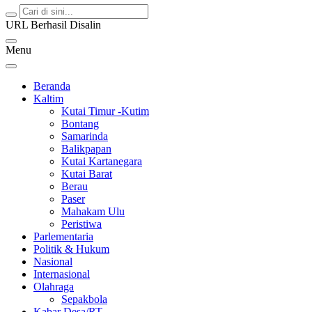
URL Berhasil Disalin
Menu
Beranda
Kaltim
Kutai Timur -Kutim
Bontang
Samarinda
Balikpapan
Kutai Kartanegara
Kutai Barat
Berau
Paser
Mahakam Ulu
Peristiwa
Parlementaria
Politik & Hukum
Nasional
Internasional
Olahraga
Sepakbola
Kabar Desa/RT