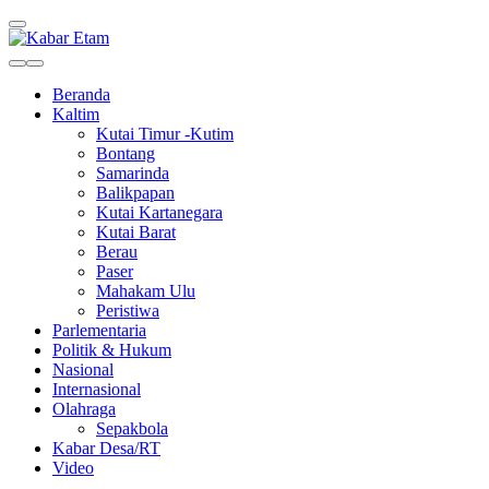
Kabar Etam
Akurat dan Terpercaya
Beranda
Kaltim
Kutai Timur -Kutim
Bontang
Samarinda
Balikpapan
Kutai Kartanegara
Kutai Barat
Berau
Paser
Mahakam Ulu
Peristiwa
Parlementaria
Politik & Hukum
Nasional
Internasional
Olahraga
Sepakbola
Kabar Desa/RT
Video