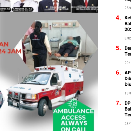
25/
4.
Ke
Ba
20
8/0
5.
De
Te
29/
6.
AP
Di
Di
13/
7.
DP
Ba
Te
23/