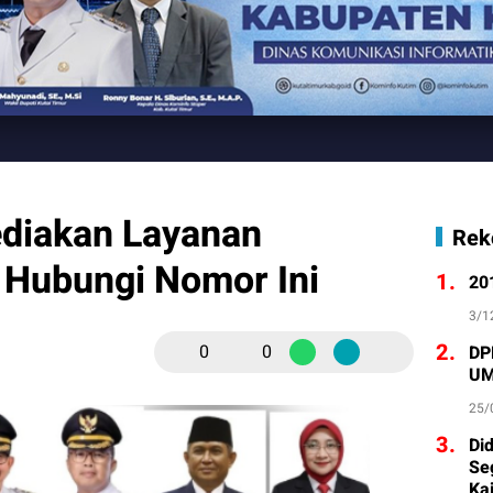
diakan Layanan
Rek
 Hubungi Nomor Ini
1.
20
3/1
2.
0
0
DP
UM
25/
3.
Di
Se
Ka