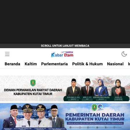
Akurat dan Terpercaya
Kabar Etam
Beranda
Kaltim
Parlementaria
Politik & Hukum
Nasional
I