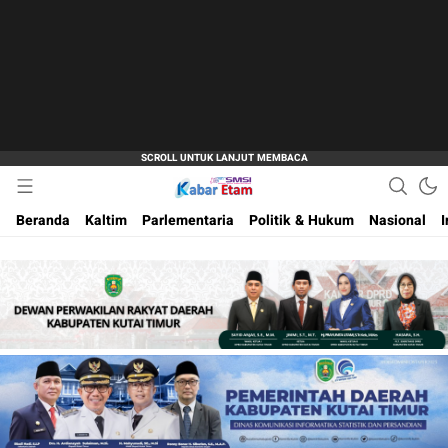
Akurat dan Terpercaya
Kabar Etam
Beranda
Kaltim
Parlementaria
Politik & Hukum
Nasional
I