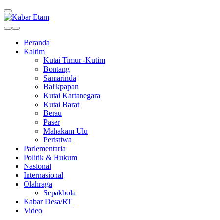
Kabar Etam
Akurat dan Terpercaya
Beranda
Kaltim
Kutai Timur -Kutim
Bontang
Samarinda
Balikpapan
Kutai Kartanegara
Kutai Barat
Berau
Paser
Mahakam Ulu
Peristiwa
Parlementaria
Politik & Hukum
Nasional
Internasional
Olahraga
Sepakbola
Kabar Desa/RT
Video