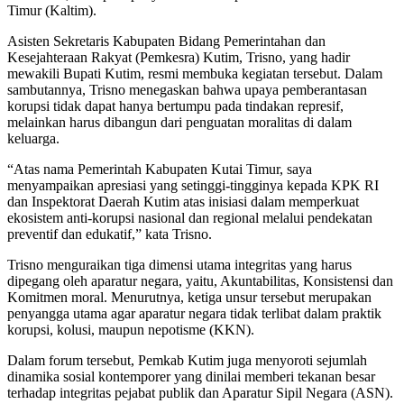
Timur (Kaltim).
Asisten Sekretaris Kabupaten Bidang Pemerintahan dan
Kesejahteraan Rakyat (Pemkesra) Kutim, Trisno, yang hadir
mewakili Bupati Kutim, resmi membuka kegiatan tersebut. Dalam
sambutannya, Trisno menegaskan bahwa upaya pemberantasan
korupsi tidak dapat hanya bertumpu pada tindakan represif,
melainkan harus dibangun dari penguatan moralitas di dalam
keluarga.
“Atas nama Pemerintah Kabupaten Kutai Timur, saya
menyampaikan apresiasi yang setinggi-tingginya kepada KPK RI
dan Inspektorat Daerah Kutim atas inisiasi dalam memperkuat
ekosistem anti-korupsi nasional dan regional melalui pendekatan
preventif dan edukatif,” kata Trisno.
Trisno menguraikan tiga dimensi utama integritas yang harus
dipegang oleh aparatur negara, yaitu, Akuntabilitas, Konsistensi dan
Komitmen moral. Menurutnya, ketiga unsur tersebut merupakan
penyangga utama agar aparatur negara tidak terlibat dalam praktik
korupsi, kolusi, maupun nepotisme (KKN).
Dalam forum tersebut, Pemkab Kutim juga menyoroti sejumlah
dinamika sosial kontemporer yang dinilai memberi tekanan besar
terhadap integritas pejabat publik dan Aparatur Sipil Negara (ASN).