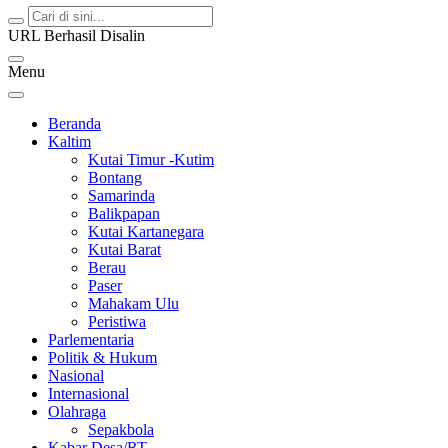
URL Berhasil Disalin
Menu
Beranda
Kaltim
Kutai Timur -Kutim
Bontang
Samarinda
Balikpapan
Kutai Kartanegara
Kutai Barat
Berau
Paser
Mahakam Ulu
Peristiwa
Parlementaria
Politik & Hukum
Nasional
Internasional
Olahraga
Sepakbola
Kabar Desa/RT