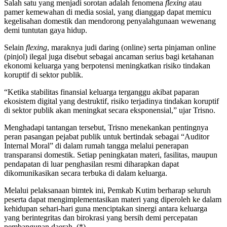
Salah satu yang menjadi sorotan adalah fenomena
flexing
atau
pamer kemewahan di media sosial, yang dianggap dapat memicu
kegelisahan domestik dan mendorong penyalahgunaan wewenang
demi tuntutan gaya hidup.
Selain
flexing
, maraknya judi daring (online) serta pinjaman online
(pinjol) ilegal juga disebut sebagai ancaman serius bagi ketahanan
ekonomi keluarga yang berpotensi meningkatkan risiko tindakan
koruptif di sektor publik.
“Ketika stabilitas finansial keluarga terganggu akibat paparan
ekosistem digital yang destruktif, risiko terjadinya tindakan koruptif
di sektor publik akan meningkat secara eksponensial,” ujar Trisno.
Menghadapi tantangan tersebut, Trisno menekankan pentingnya
peran pasangan pejabat publik untuk bertindak sebagai “Auditor
Internal Moral” di dalam rumah tangga melalui penerapan
transparansi domestik. Setiap peningkatan materi, fasilitas, maupun
pendapatan di luar penghasilan resmi diharapkan dapat
dikomunikasikan secara terbuka di dalam keluarga.
Melalui pelaksanaan bimtek ini, Pemkab Kutim berharap seluruh
peserta dapat mengimplementasikan materi yang diperoleh ke dalam
kehidupan sehari-hari guna menciptakan sinergi antara keluarga
yang berintegritas dan birokrasi yang bersih demi percepatan
pembangunan daerah. (*)