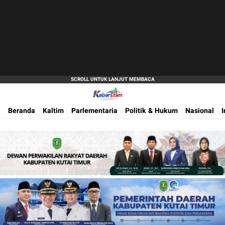
Akurat dan Terpercaya
Kabar Etam
Beranda
Kaltim
Parlementaria
Politik & Hukum
Nasional
I