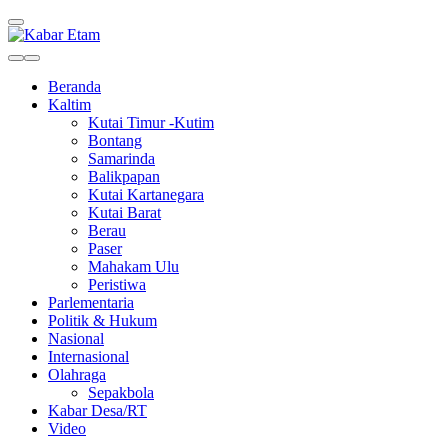
Kabar Etam
Akurat dan Terpercaya
Beranda
Kaltim
Kutai Timur -Kutim
Bontang
Samarinda
Balikpapan
Kutai Kartanegara
Kutai Barat
Berau
Paser
Mahakam Ulu
Peristiwa
Parlementaria
Politik & Hukum
Nasional
Internasional
Olahraga
Sepakbola
Kabar Desa/RT
Video