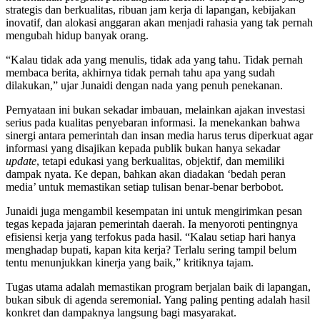
strategis dan berkualitas, ribuan jam kerja di lapangan, kebijakan
inovatif, dan alokasi anggaran akan menjadi rahasia yang tak pernah
mengubah hidup banyak orang.
“Kalau tidak ada yang menulis, tidak ada yang tahu. Tidak pernah
membaca berita, akhirnya tidak pernah tahu apa yang sudah
dilakukan,” ujar Junaidi dengan nada yang penuh penekanan.
Pernyataan ini bukan sekadar imbauan, melainkan ajakan investasi
serius pada kualitas penyebaran informasi. Ia menekankan bahwa
sinergi antara pemerintah dan insan media harus terus diperkuat agar
informasi yang disajikan kepada publik bukan hanya sekadar
update
, tetapi edukasi yang berkualitas, objektif, dan memiliki
dampak nyata. Ke depan, bahkan akan diadakan ‘bedah peran
media’ untuk memastikan setiap tulisan benar-benar berbobot.
Junaidi juga mengambil kesempatan ini untuk mengirimkan pesan
tegas kepada jajaran pemerintah daerah. Ia menyoroti pentingnya
efisiensi kerja yang terfokus pada hasil. “Kalau setiap hari hanya
menghadap bupati, kapan kita kerja? Terlalu sering tampil belum
tentu menunjukkan kinerja yang baik,” kritiknya tajam.
Tugas utama adalah memastikan program berjalan baik di lapangan,
bukan sibuk di agenda seremonial. Yang paling penting adalah hasil
konkret dan dampaknya langsung bagi masyarakat.