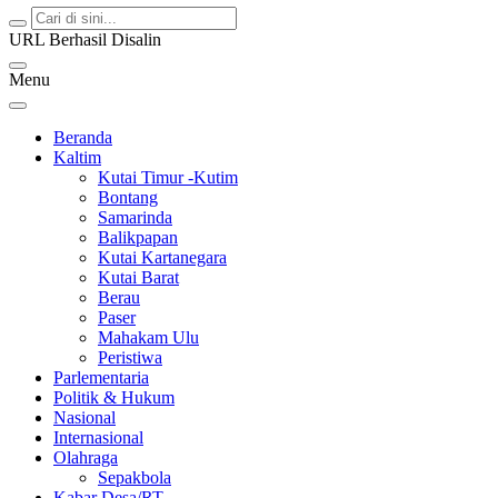
URL Berhasil Disalin
Menu
Beranda
Kaltim
Kutai Timur -Kutim
Bontang
Samarinda
Balikpapan
Kutai Kartanegara
Kutai Barat
Berau
Paser
Mahakam Ulu
Peristiwa
Parlementaria
Politik & Hukum
Nasional
Internasional
Olahraga
Sepakbola
Kabar Desa/RT