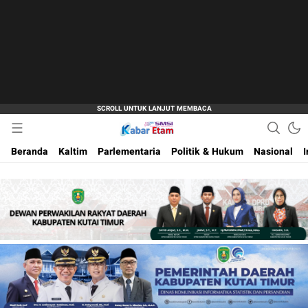
Akurat dan Terpercaya
Kabar Etam
Beranda
Kaltim
Parlementaria
Politik & Hukum
Nasional
I