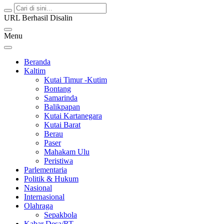
URL Berhasil Disalin
Menu
Beranda
Kaltim
Kutai Timur -Kutim
Bontang
Samarinda
Balikpapan
Kutai Kartanegara
Kutai Barat
Berau
Paser
Mahakam Ulu
Peristiwa
Parlementaria
Politik & Hukum
Nasional
Internasional
Olahraga
Sepakbola
Kabar Desa/RT