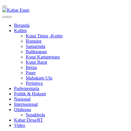
Kabar Etam
Akurat dan Terpercaya
Beranda
Kaltim
Kutai Timur -Kutim
Bontang
Samarinda
Balikpapan
Kutai Kartanegara
Kutai Barat
Berau
Paser
Mahakam Ulu
Peristiwa
Parlementaria
Politik & Hukum
Nasional
Internasional
Olahraga
Sepakbola
Kabar Desa/RT
Video