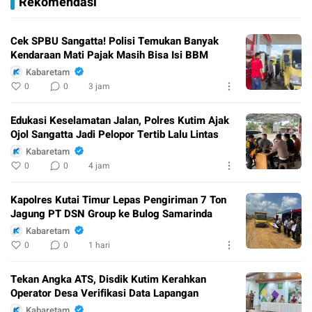
Rekomendasi
Cek SPBU Sangatta! Polisi Temukan Banyak
Kendaraan Mati Pajak Masih Bisa Isi BBM
Kabaretam
0
0
3 jam
Edukasi Keselamatan Jalan, Polres Kutim Ajak
Ojol Sangatta Jadi Pelopor Tertib Lalu Lintas
Kabaretam
0
0
4 jam
Kapolres Kutai Timur Lepas Pengiriman 7 Ton
Jagung PT DSN Group ke Bulog Samarinda
Kabaretam
0
0
1 hari
Tekan Angka ATS, Disdik Kutim Kerahkan
Operator Desa Verifikasi Data Lapangan
Kabaretam