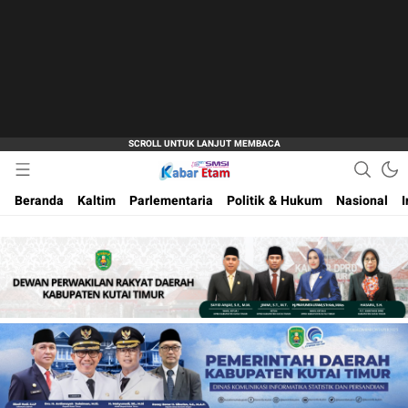
Akurat dan Terpercaya
Kabar Etam
Beranda
Kaltim
Parlementaria
Politik & Hukum
Nasional
I