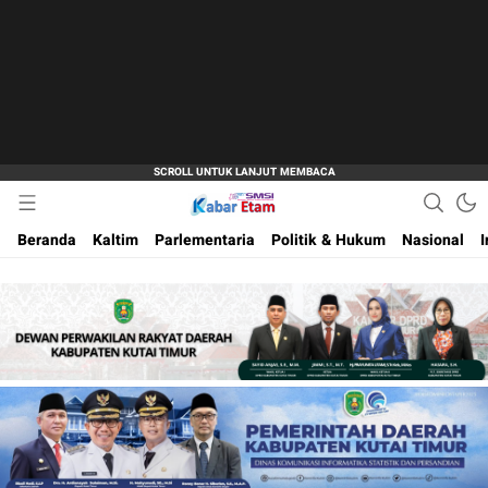
Akurat dan Terpercaya
Kabar Etam
Beranda
Kaltim
Parlementaria
Politik & Hukum
Nasional
I