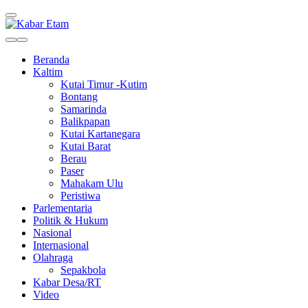
Kabar Etam
Akurat dan Terpercaya
Beranda
Kaltim
Kutai Timur -Kutim
Bontang
Samarinda
Balikpapan
Kutai Kartanegara
Kutai Barat
Berau
Paser
Mahakam Ulu
Peristiwa
Parlementaria
Politik & Hukum
Nasional
Internasional
Olahraga
Sepakbola
Kabar Desa/RT
Video