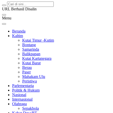
URL Berhasil Disalin
Menu
Beranda
Kaltim
Kutai Timur -Kutim
Bontang
Samarinda
Balikpapan
Kutai Kartanegara
Kutai Barat
Berau
Paser
Mahakam Ulu
Peristiwa
Parlementaria
Politik & Hukum
Nasional
Internasional
Olahraga
Sepakbola
Kabar Desa/RT