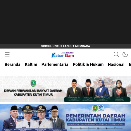
Akurat dan Terpercaya
Kabar Etam
Beranda
Kaltim
Parlementaria
Politik & Hukum
Nasional
I