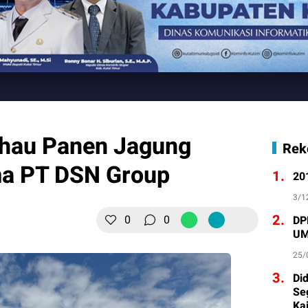
hau Panen Jagung
Rek
ma PT DSN Group
1.
20
3/1
2.
0
0
DP
UM
25/
3.
Di
Se
Ka