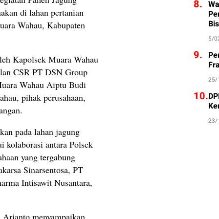
8.
Wa
akan di lahan pertanian
Pe
Bis
uara Wahau, Kabupaten
5/0
9.
Pe
oleh Kapolsek Muara Wahau
Fr
akilan CSR PT DSN Group
25/
 Muara Wahau Aiptu Budi
10.
DP
ahau, pihak perusahaan,
Ke
dangan.
23/
kan pada lahan jagung
ui kolaborasi antara Polsek
haan yang tergabung
arsa Sinarsentosa, PT
rma Intisawit Nusantara,
 Arianto menyampaikan