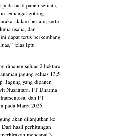
i pada hasil panen semata,
gun semangat gotong
rakat dalam bertani, serta
dunia usaha, dan
ini dapat terus berkembang
uas,” jelas Iptu
ng dipanen seluas 2 hektare
nanaman jagung seluas 13,5
p. Jagung yang dipanen
awit Nusantara, PT Dharma
inarsentosa, dan PT
am pada Maret 2026.
jagung akan dilanjutkan ke
 Dari hasil perhitungan
diperkirakan mencapai 3