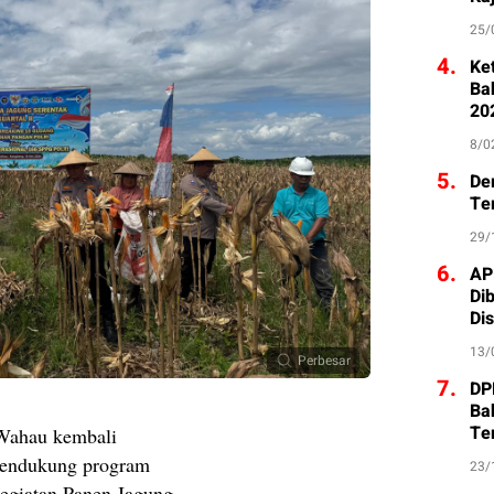
25/
4.
Ke
Ba
20
8/0
5.
De
Te
29/
6.
AP
Di
Di
13/
Perbesar
7.
DP
Ba
Te
ahau kembali
endukung program
23/
kegiatan Panen Jagung