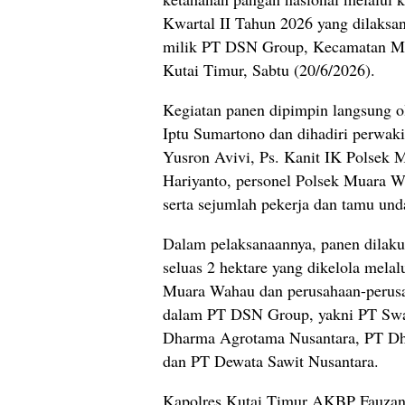
Kwartal II Tahun 2026 yang dilaksan
milik PT DSN Group, Kecamatan M
Kutai Timur, Sabtu (20/6/2026).
Kegiatan panen dipimpin langsung 
Iptu Sumartono dan dihadiri perw
Yusron Avivi, Ps. Kanit IK Polsek
Hariyanto, personel Polsek Muara W
serta sejumlah pekerja dan tamu un
Dalam pelaksanaannya, panen dilaku
seluas 2 hektare yang dikelola melal
Muara Wahau dan perusahaan-perusa
dalam PT DSN Group, yakni PT Swak
Dharma Agrotama Nusantara, PT Dha
dan PT Dewata Sawit Nusantara.
Kapolres Kutai Timur AKBP Fauzan