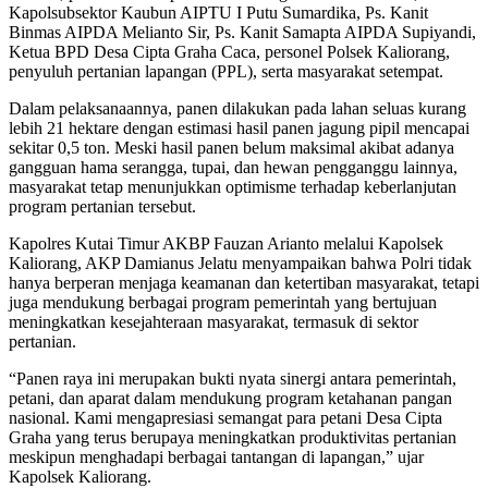
Kapolsubsektor Kaubun AIPTU I Putu Sumardika, Ps. Kanit
Binmas AIPDA Melianto Sir, Ps. Kanit Samapta AIPDA Supiyandi,
Ketua BPD Desa Cipta Graha Caca, personel Polsek Kaliorang,
penyuluh pertanian lapangan (PPL), serta masyarakat setempat.
Dalam pelaksanaannya, panen dilakukan pada lahan seluas kurang
lebih 21 hektare dengan estimasi hasil panen jagung pipil mencapai
sekitar 0,5 ton. Meski hasil panen belum maksimal akibat adanya
gangguan hama serangga, tupai, dan hewan pengganggu lainnya,
masyarakat tetap menunjukkan optimisme terhadap keberlanjutan
program pertanian tersebut.
Kapolres Kutai Timur AKBP Fauzan Arianto melalui Kapolsek
Kaliorang, AKP Damianus Jelatu menyampaikan bahwa Polri tidak
hanya berperan menjaga keamanan dan ketertiban masyarakat, tetapi
juga mendukung berbagai program pemerintah yang bertujuan
meningkatkan kesejahteraan masyarakat, termasuk di sektor
pertanian.
“Panen raya ini merupakan bukti nyata sinergi antara pemerintah,
petani, dan aparat dalam mendukung program ketahanan pangan
nasional. Kami mengapresiasi semangat para petani Desa Cipta
Graha yang terus berupaya meningkatkan produktivitas pertanian
meskipun menghadapi berbagai tantangan di lapangan,” ujar
Kapolsek Kaliorang.