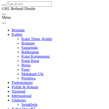
URL Berhasil Disalin
Menu
Beranda
Kaltim
Kutai Timur -Kutim
Bontang
Samarinda
Balikpapan
Kutai Kartanegara
Kutai Barat
Berau
Paser
Mahakam Ulu
Peristiwa
Parlementaria
Politik & Hukum
Nasional
Internasional
Olahraga
Sepakbola
Kabar Desa/RT