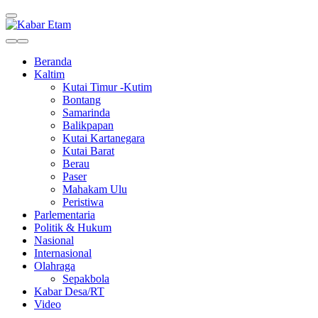
Kabar Etam
Akurat dan Terpercaya
Beranda
Kaltim
Kutai Timur -Kutim
Bontang
Samarinda
Balikpapan
Kutai Kartanegara
Kutai Barat
Berau
Paser
Mahakam Ulu
Peristiwa
Parlementaria
Politik & Hukum
Nasional
Internasional
Olahraga
Sepakbola
Kabar Desa/RT
Video