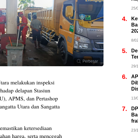
25/
4.
Ke
Ba
20
8/0
5.
De
Te
Perbesar
29/
6.
AP
Utara melakukan inspeksi
Di
Di
rhadap delapan Stasiun
U), APMS, dan Pertashop
13/
angatta Utara dan Sangatta
7.
DP
Ba
fr
emastikan ketersediaan
23/
han harga, serta mencegah