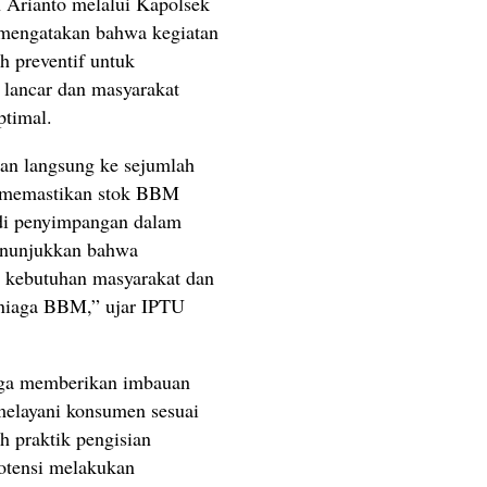
Arianto melalui Kapolsek
mengatakan bahwa kegiatan
h preventif untuk
 lancar dan masyarakat
ptimal.
an langsung ke sejumlah
 memastikan stok BBM
adi penyimpangan dalam
enunjukkan bahwa
 kebutuhan masyarakat dan
 niaga BBM,” ujar IPTU
ga memberikan imbauan
melayani konsumen sesuai
h praktik pengisian
potensi melakukan