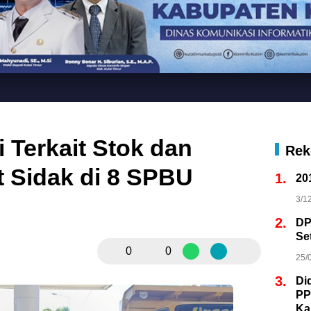
i Terkait Stok dan
Rek
 Sidak di 8 SPBU
1.
20
3/1
2.
DP
Se
0
0
25/
3.
Di
PP
Ka