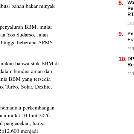
8.
Wa
ibusi bahan bakar minyak
Pe
RT
5/0
 penyaluran BBM, mulai
9.
an Yos Sudarso, Jalan
Pe
Fr
, hingga beberapa APMS
25/
10.
DP
nemukan bahwa stok BBM di
Re
 dalam kondisi aman dan
23/
enis BBM yang tersedia
ax Turbo, Solar, Dexlite,
a memantau perkembangan
an mulai 10 Juni 2026
l pengecekan, harga
Rp12.600 menjadi