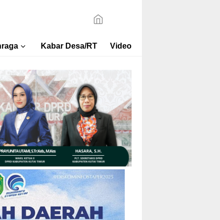
hraga
Kabar Desa/RT
Video