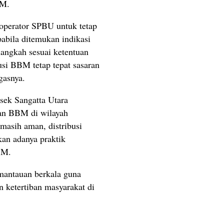
BM.
operator SPBU untuk tetap
abila ditemukan indikasi
angkah sesuai ketentuan
usi BBM tetap tepat sasaran
gasnya.
lsek Sangatta Utara
an BBM di wilayah
 masih aman, distribusi
kan adanya praktik
BM.
emantauan berkala guna
n ketertiban masyarakat di