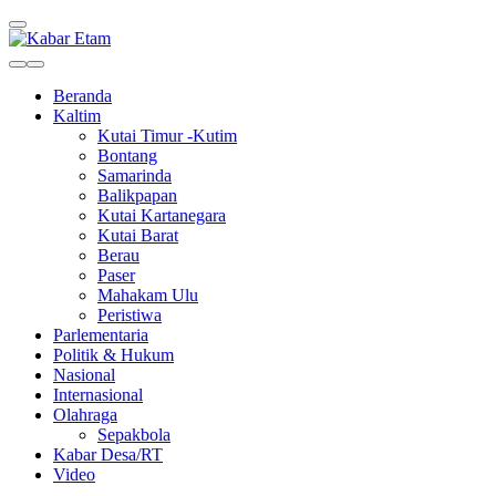
Kabar Etam
Akurat dan Terpercaya
Beranda
Kaltim
Kutai Timur -Kutim
Bontang
Samarinda
Balikpapan
Kutai Kartanegara
Kutai Barat
Berau
Paser
Mahakam Ulu
Peristiwa
Parlementaria
Politik & Hukum
Nasional
Internasional
Olahraga
Sepakbola
Kabar Desa/RT
Video