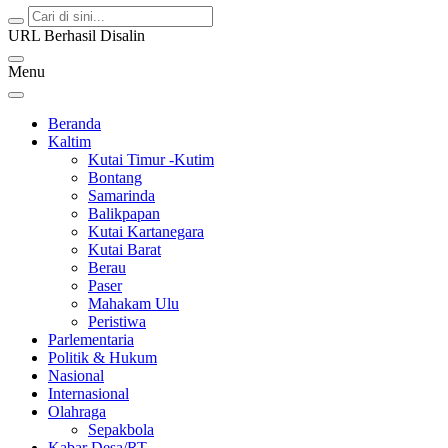
URL Berhasil Disalin
Menu
Beranda
Kaltim
Kutai Timur -Kutim
Bontang
Samarinda
Balikpapan
Kutai Kartanegara
Kutai Barat
Berau
Paser
Mahakam Ulu
Peristiwa
Parlementaria
Politik & Hukum
Nasional
Internasional
Olahraga
Sepakbola
Kabar Desa/RT