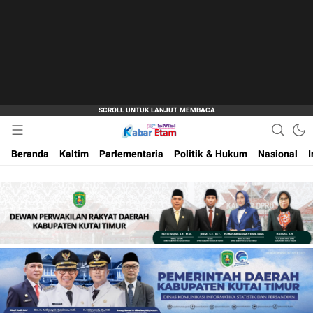
Akurat dan Terpercaya
Kabar Etam
Beranda
Kaltim
Parlementaria
Politik & Hukum
Nasional
I