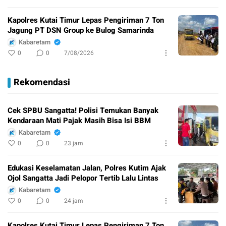
Kapolres Kutai Timur Lepas Pengiriman 7 Ton
Jagung PT DSN Group ke Bulog Samarinda
Kabaretam
0
0
7/08/2026
Rekomendasi
Cek SPBU Sangatta! Polisi Temukan Banyak
Kendaraan Mati Pajak Masih Bisa Isi BBM
Kabaretam
0
0
23 jam
Edukasi Keselamatan Jalan, Polres Kutim Ajak
Ojol Sangatta Jadi Pelopor Tertib Lalu Lintas
Kabaretam
0
0
24 jam
Kapolres Kutai Timur Lepas Pengiriman 7 Ton