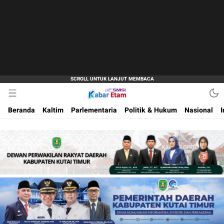
Akurat dan Terpercaya
Kabar Etam
Beranda
Kaltim
Parlementaria
Politik & Hukum
Nasional
I