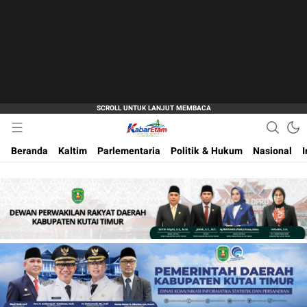
Akurat dan Terpercaya
Kabar Etam
Beranda
Kaltim
Parlementaria
Politik & Hukum
Nasional
I