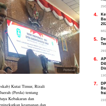
25/
4.
Ke
Ba
20
8/0
5.
De
Te
29/
6.
AP
Di
Di
Perbesar
13/
7.
DP
skab) Kutai Timur, Rizali
Ba
aerah (Perda) tentang
fr
haya Kebakaran dan
23/
eningkatkan keamanan dan