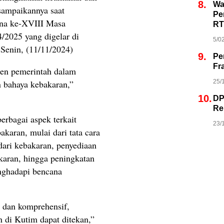
8.
Wa
isampaikannya saat
Pe
rna ke-XVIII Masa
RT
/2025 yang digelar di
5/0
enin, (11/11/2024)
9.
Pe
Fr
en pemerintah dalam
25/
 bahaya kebakaran,”
10.
DP
Re
erbagai aspek terkait
23/
karan, mulai dari tata cara
ri kebakaran, penyediaan
aran, hingga peningkatan
nghadapi bencana
s dan komprehensif,
 di Kutim dapat ditekan,”