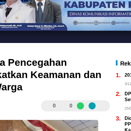
rda Pencegahan
Rek
katkan Keamanan dan
1.
20
Warga
3/1
2.
DP
Se
0
0
25/
3.
Di
PP
Ka