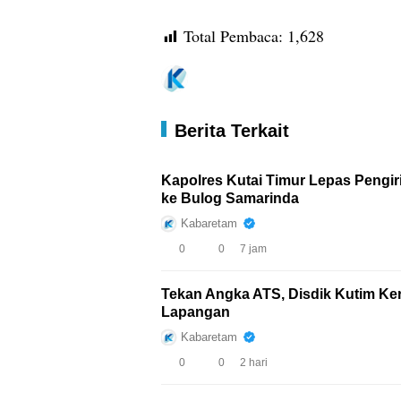
Total Pembaca:
1,628
Berita Terkait
Kapolres Kutai Timur Lepas Pengi
ke Bulog Samarinda
Kabaretam
0
0
7 jam
Tekan Angka ATS, Disdik Kutim Ker
Lapangan
Kabaretam
0
0
2 hari