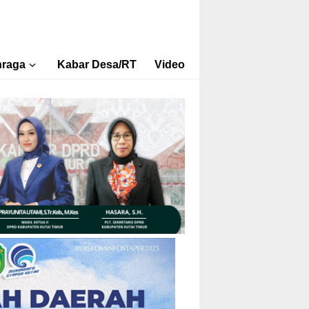
hraga
Kabar Desa/RT
Video