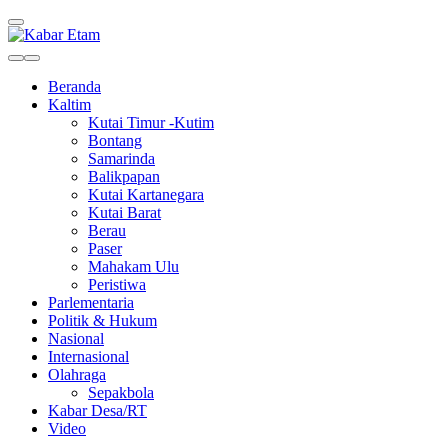
Kabar Etam
Akurat dan Terpercaya
Beranda
Kaltim
Kutai Timur -Kutim
Bontang
Samarinda
Balikpapan
Kutai Kartanegara
Kutai Barat
Berau
Paser
Mahakam Ulu
Peristiwa
Parlementaria
Politik & Hukum
Nasional
Internasional
Olahraga
Sepakbola
Kabar Desa/RT
Video