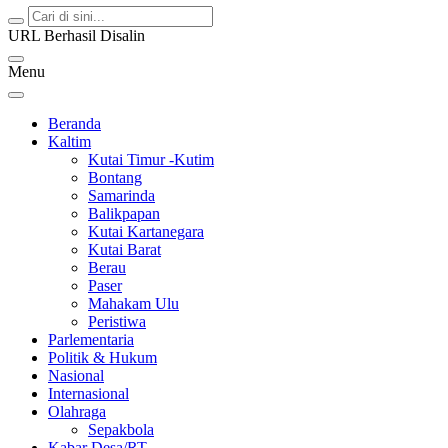
URL Berhasil Disalin
Menu
Beranda
Kaltim
Kutai Timur -Kutim
Bontang
Samarinda
Balikpapan
Kutai Kartanegara
Kutai Barat
Berau
Paser
Mahakam Ulu
Peristiwa
Parlementaria
Politik & Hukum
Nasional
Internasional
Olahraga
Sepakbola
Kabar Desa/RT