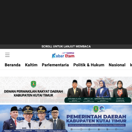
Akurat dan Terpercaya
Kabar Etam
Beranda
Kaltim
Parlementaria
Politik & Hukum
Nasional
I