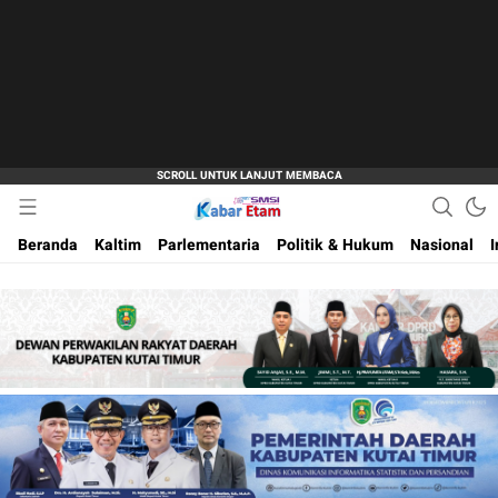
Akurat dan Terpercaya
Kabar Etam
Beranda
Kaltim
Parlementaria
Politik & Hukum
Nasional
I