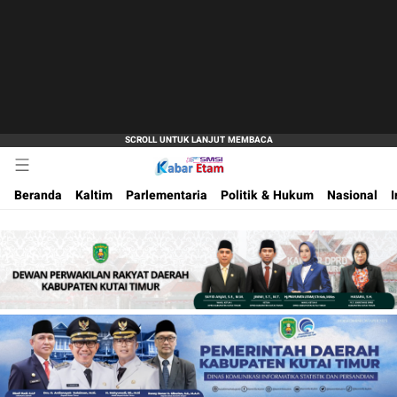
Akurat dan Terpercaya
Kabar Etam
Beranda
Kaltim
Parlementaria
Politik & Hukum
Nasional
I