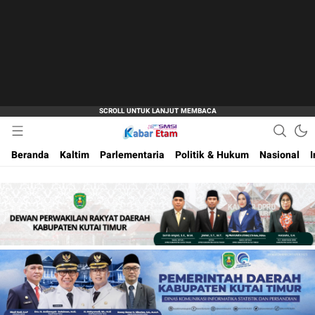
Akurat dan Terpercaya
Kabar Etam
Beranda
Kaltim
Parlementaria
Politik & Hukum
Nasional
I