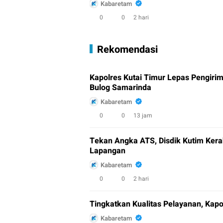
Kabaretam
0
0
2 hari
Rekomendasi
Kapolres Kutai Timur Lepas Pengiri
Bulog Samarinda
Kabaretam
0
0
13 jam
Tekan Angka ATS, Disdik Kutim Kera
Lapangan
Kabaretam
0
0
2 hari
Tingkatkan Kualitas Pelayanan, Kap
Kabaretam