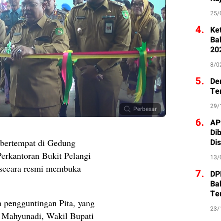
25/
4.
Ke
Ba
20
8/0
5.
De
Te
29/
Perbesar
6.
AP
Di
Di
 bertempat di Gedung
Perkantoran Bukit Pelangi
13/
 secara resmi membuka
7.
DP
Ba
Te
n pengguntingan Pita, yang
23/
 Mahyunadi, Wakil Bupati