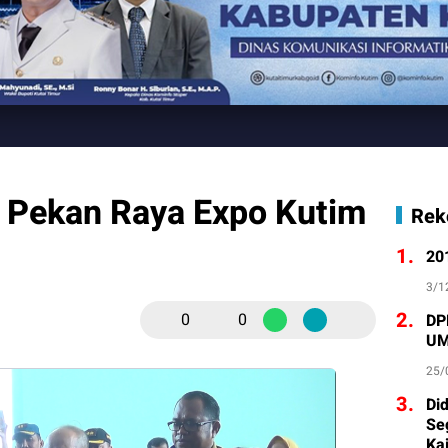
 Pekan Raya Expo Kutim
Rek
1.
20
3/1
2.
0
0
DP
UM
25/
3.
Di
Se
Ka