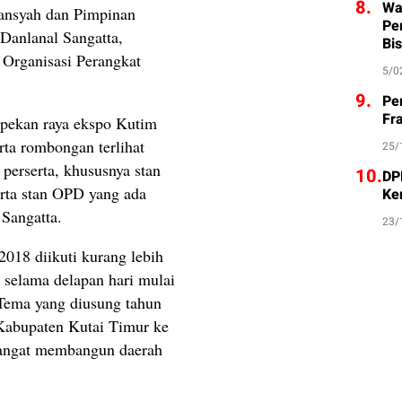
8.
Wa
ansyah dan Pimpinan
Pe
Danlanal Sangatta,
Bis
 Organisasi Perangkat
5/0
9.
Pe
Fr
pekan raya ekspo Kutim
ta rombongan terlihat
25/
 perserta, khususnya stan
10.
DP
rta stan OPD yang ada
Ke
Sangatta.
23/
018 diikuti kurang lebih
n selama delapan hari mulai
Tema yang diusung tahun
 Kabupaten Kutai Timur ke
mangat membangun daerah