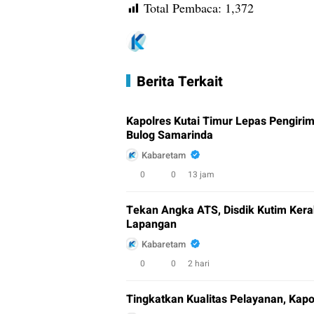
Total Pembaca:
1,372
Berita Terkait
Kapolres Kutai Timur Lepas Pengiri
Bulog Samarinda
Kabaretam
0
0
13 jam
Tekan Angka ATS, Disdik Kutim Kera
Lapangan
Kabaretam
0
0
2 hari
Tingkatkan Kualitas Pelayanan, Kap