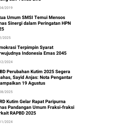
04/2019
tua Umum SMSI Temui Mensos
has Sinergi dalam Peringatan HPN
25
2/2025
mokrasi Terpimpin Syarat
rwujudnya Indonesia Emas 2045
12/2024
BD Perubahan Kutim 2025 Segera
bahas, Sayid Anjas: Nota Pengantar
sampaikan 19 Agustus
08/2025
RD Kutim Gelar Rapat Paripurna
has Pandangan Umum Fraksi-fraksi
rkait RAPBD 2025
11/2024