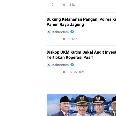
0
0
2 hari
Dukung Ketahanan Pangan, Polres Ku
Panen Raya Jagung
Kabaretam
0
0
2 hari
Diskop UKM Kutim Bakal Audit Invest
Tertibkan Koperasi Pasif
Kabaretam
0
0
5/08/2026