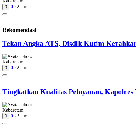
Kabaretam
0
22 jam
0
Rekomendasi
Tekan Angka ATS, Disdik Kutim Kerahkan
Kabaretam
0
22 jam
0
Tingkatkan Kualitas Pelayanan, Kapolres
Kabaretam
0
22 jam
0