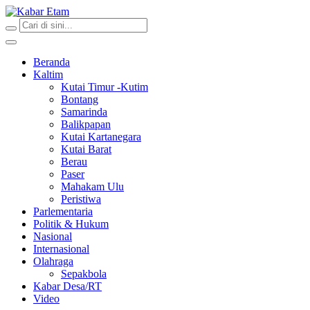
Kabar Etam
Akurat dan Terpercaya
Beranda
Kaltim
Kutai Timur -Kutim
Bontang
Samarinda
Balikpapan
Kutai Kartanegara
Kutai Barat
Berau
Paser
Mahakam Ulu
Peristiwa
Parlementaria
Politik & Hukum
Nasional
Internasional
Olahraga
Sepakbola
Kabar Desa/RT
Video