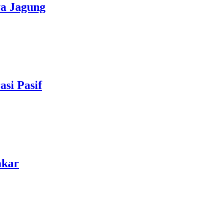
a Jagung
si Pasif
akar