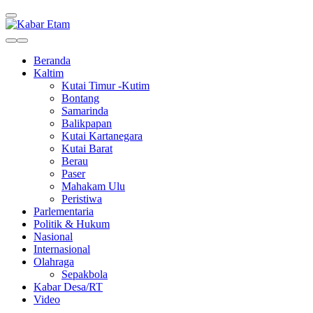
Kabar Etam
Akurat dan Terpercaya
Beranda
Kaltim
Kutai Timur -Kutim
Bontang
Samarinda
Balikpapan
Kutai Kartanegara
Kutai Barat
Berau
Paser
Mahakam Ulu
Peristiwa
Parlementaria
Politik & Hukum
Nasional
Internasional
Olahraga
Sepakbola
Kabar Desa/RT
Video