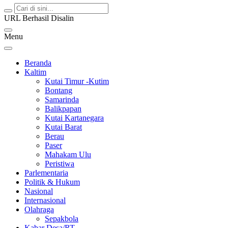
URL Berhasil Disalin
Menu
Beranda
Kaltim
Kutai Timur -Kutim
Bontang
Samarinda
Balikpapan
Kutai Kartanegara
Kutai Barat
Berau
Paser
Mahakam Ulu
Peristiwa
Parlementaria
Politik & Hukum
Nasional
Internasional
Olahraga
Sepakbola
Kabar Desa/RT